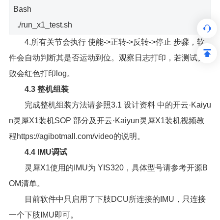
Bash
./run_x1_test.sh
4.所有关节会执行 使能->正转->反转->停止 步骤，软
件会自动判断其是否运动到位。观察日志打印，若测试失
败会红色打印log。
4.3 整机组装
完成整机组装方法请参照3.1 设计资料 中的开云·Kaiyu
n灵犀X1装机SOP 部分及开云·Kaiyun灵犀X1装机视频教
程https://agibotmall.com/video的说明。
4.4 IMU调试
灵犀X1使用的IMU为 YIS320，具体型号请参考开源B
OM清单。
目前软件中只启用了下肢DCU所连接的IMU，只连接
一个下肢IMU即可。