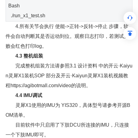
Bash
./run_x1_test.sh
4.所有关节会执行 使能->正转->反转->停止 步骤，软
件会自动判断其是否运动到位。观察日志打印，若测试失
败会红色打印log。
4.3 整机组装
完成整机组装方法请参照3.1 设计资料 中的开云·Kaiyu
n灵犀X1装机SOP 部分及开云·Kaiyun灵犀X1装机视频教
程https://agibotmall.com/video的说明。
4.4 IMU调试
灵犀X1使用的IMU为 YIS320，具体型号请参考开源B
OM清单。
目前软件中只启用了下肢DCU所连接的IMU，只连接
一个下肢IMU即可。