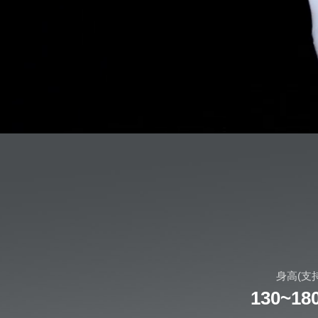
身高(支
130~18