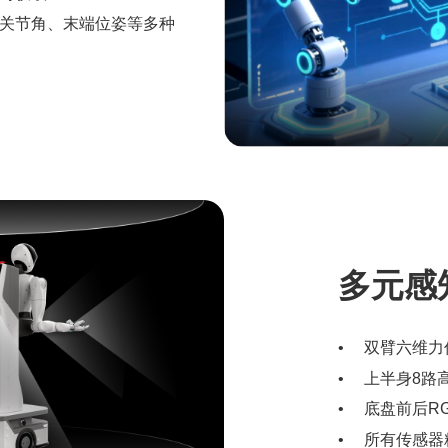
关节角、末端位姿等多种
多元感
双臂六维力
上半身8路
底盘前后R
所有传感器