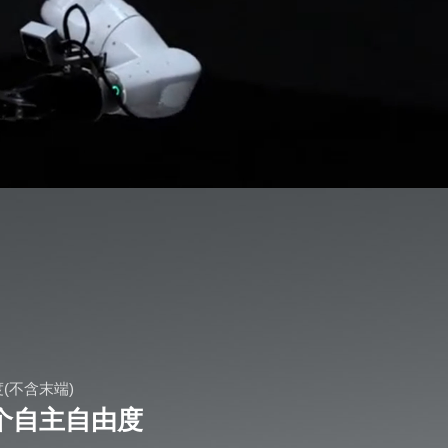
(不含末端)
0个自主自由度