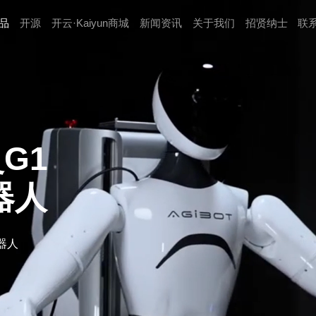
品
开源
开云·Kaiyun商城
新闻资讯
关于我们
招贤纳⼠
联
灵G1
器人
器人