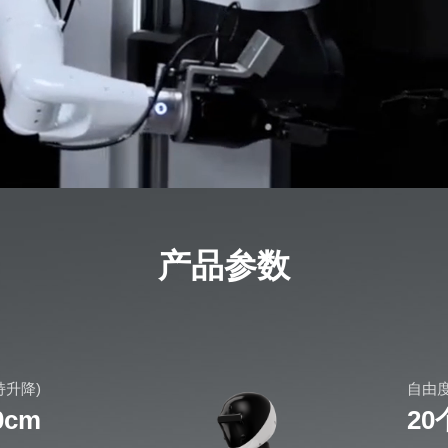
产品参数
持升降)
自由度
0cm
2