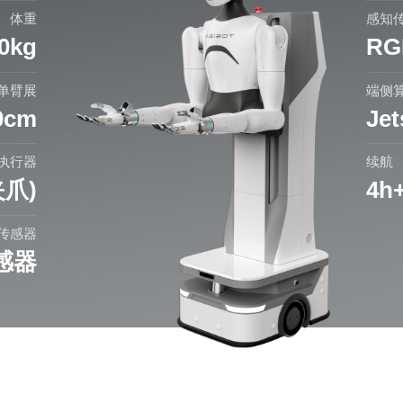
体重
感知
0kg
RG
单臂展
端侧
0cm
Je
执行器
续航
爪)
4h
传感器
感器