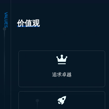
VALUES
价值观
追求卓越