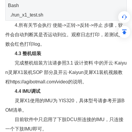
Bash
./run_x1_test.sh
4.所有关节会执行 使能->正转->反转->停止 步骤，软
件会自动判断其是否运动到位。观察日志打印，若测试失
败会红色打印log。
4.3 整机组装
完成整机组装方法请参照3.1 设计资料 中的开云·Kaiyu
n灵犀X1装机SOP 部分及开云·Kaiyun灵犀X1装机视频教
程https://agibotmall.com/video的说明。
4.4 IMU调试
灵犀X1使用的IMU为 YIS320，具体型号请参考开源B
OM清单。
目前软件中只启用了下肢DCU所连接的IMU，只连接
一个下肢IMU即可。