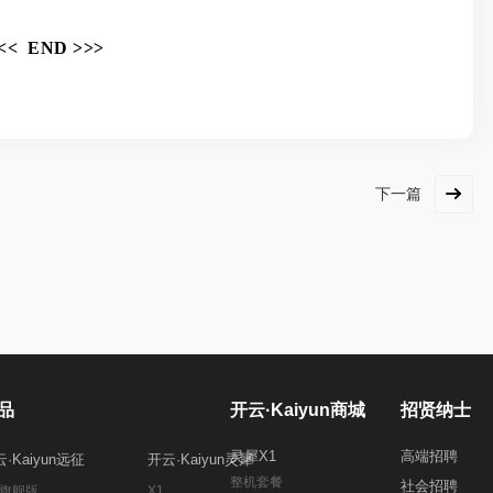
<< END >>>
下一篇
品
开云·Kaiyun商城
招贤纳士
灵犀X1
高端招聘
·Kaiyun远征
开云·Kaiyun灵犀
整机套餐
社会招聘
 旗舰版
X1