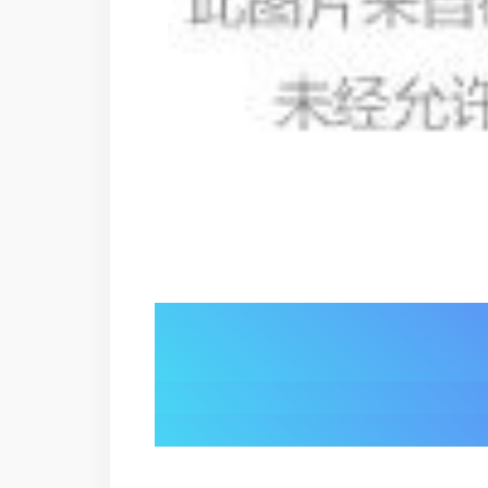
01/
人机对话破界：
灵犀 X2 演绎 “伙伴级” 交互