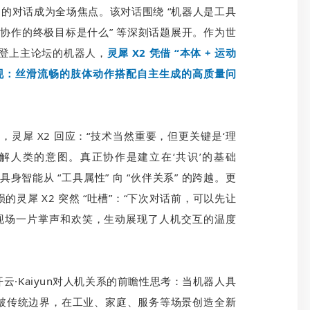
 X2 的对话成为全场焦点。该对话围绕 “机器人是工具
机协作的终极目标是什么” 等深刻话题展开。作为世
份登上主论坛的机器人，
灵犀 X2 凭借 “本体 + 运动
的表现：丝滑流畅的肢体动作搭配自主生成的高质量问
，灵犀 X2 回应：“技术当然重要，但更关键是‘理
解人类的意图。真正协作是建立在‘共识’的基础
智能从 “工具属性” 向 “伙伴关系” 的跨越。更
灵犀 X2 突然 “吐槽”：“下次对话前，可以先让
发现场一片掌声和欢笑，生动展现了人机交互的温度
·Kaiyun对人机关系的前瞻性思考：当机器人具
破传统边界，在工业、家庭、服务等场景创造全新