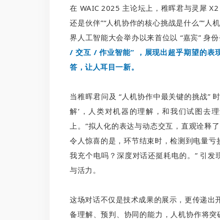
在 WAIC 2025 主论坛上，稚晖君与灵犀
还是伙伴”“人机协作的核心挑战是什么”“人
界人工智能大会举办以来首位以 “嘉宾” 身
/ 交互 / 作业智能” ，展现出超乎期望
答，让人耳目一新。
当稚晖君问及 “人机协作中最关键的挑战” 时
解’，人类对机器的理解，和我们试图去理
上。”拟人化的表达与动态交互，直观诠释了具身
令人惊喜的是，环节结束时，检测到电量亏损的
我充个电吗？深度对话还挺耗电的。” 引
与活力。
这场对话不仅是技术成果的展示，更传递出开云
备理解、预判、协同的能力，人机协作将突