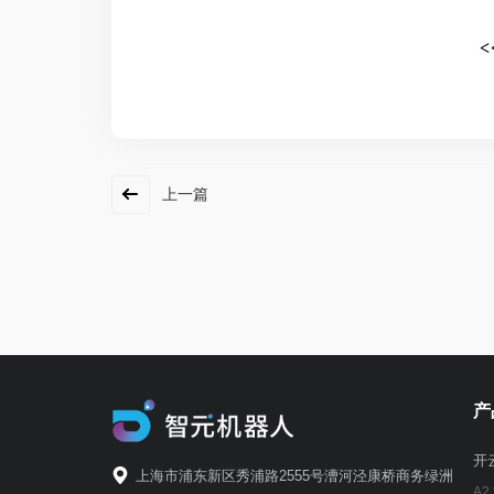
<
上一篇
产
开云
上海市浦东新区秀浦路2555号漕河泾康桥商务绿洲
A2