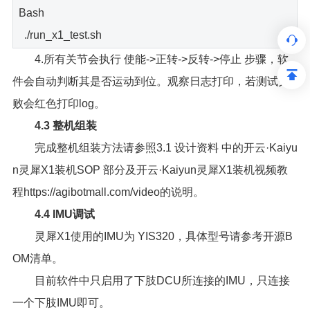
Bash
./run_x1_test.sh
4.所有关节会执行 使能->正转->反转->停止 步骤，软
件会自动判断其是否运动到位。观察日志打印，若测试失
败会红色打印log。
4.3 整机组装
完成整机组装方法请参照3.1 设计资料 中的开云·Kaiyu
n灵犀X1装机SOP 部分及开云·Kaiyun灵犀X1装机视频教
程https://agibotmall.com/video的说明。
4.4 IMU调试
灵犀X1使用的IMU为 YIS320，具体型号请参考开源B
OM清单。
目前软件中只启用了下肢DCU所连接的IMU，只连接
一个下肢IMU即可。