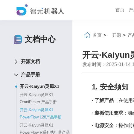
首页
产
首页
>
开源
>
产
文档中心
开云·Kaiyun
开源文档
发布时间：2025-01-14 15
产品手册
1. 安全须知
开云·Kaiyun灵犀X1
开云·Kaiyun灵犀X1
· 了解产品
：在使用
OmniPicker 产品手册
开云·Kaiyun灵犀X1
· 遵循使用要求
：确
PowerFlow L28产品手册
· 电源安全：
操作前
开云·Kaiyun灵犀X1
PowerFlow R系列执行器产品