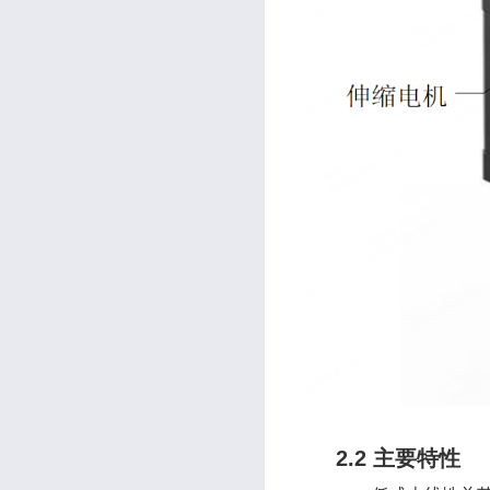
2.2 主要特性