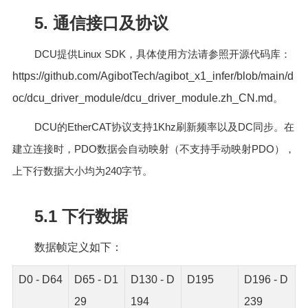
5. 通信接口及协议
DCU
Linux SDK
提供
，具体使用方法请参照开源代码库：
https://github.com/AgibotTech/agibot_x1_infer/blob/main/d
oc/dcu_driver_module/dcu_driver_module.zh_CN.md
。
DCU
EtherCAT
1Khz
DC
的
协议支持
刷新频率以及
同步。在
PDO
PDO
建立连接时，
数据会自动映射（不支持手动映射
），
240
上下行数据大小均为
字节。
5.1 下行数据
数据帧定义如下：
D0 - D64
D65 - D1
D130 - D
D195
D196 - D
29
194
239